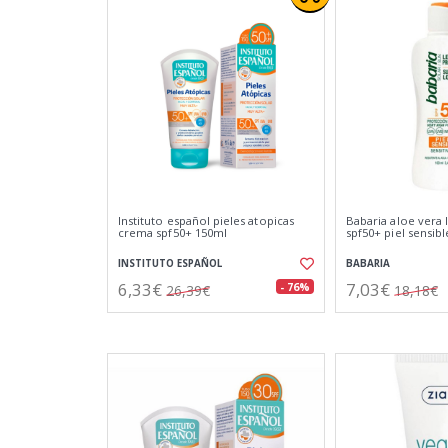
Instituto español pieles atopicas
Babaria aloe vera 
crema spf50+ 150ml
spf50+ piel sensib
INSTITUTO ESPAÑOL
BABARIA
6,33€
7,03€
- 76%
26,39€
18,18€