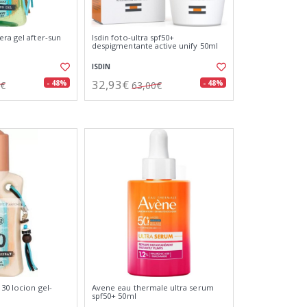
era gel after-sun
Isdin foto-ultra spf50+
despigmentante active unify 50ml
ISDIN
32,93€
- 48%
- 48%
0€
63,00€
30 locion gel-
Avene eau thermale ultra serum
spf50+ 50ml