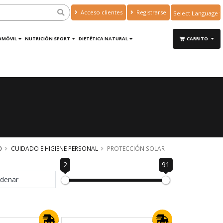
Acceso clientes
Registrarse
Powered by
Translate
OMÓVIL
NUTRICIÓN SPORT
DIETÉTICA NATURAL
CARRITO
O
CUIDADO E HIGIENE PERSONAL
PROTECCIÓN SOLAR
2
91
denar