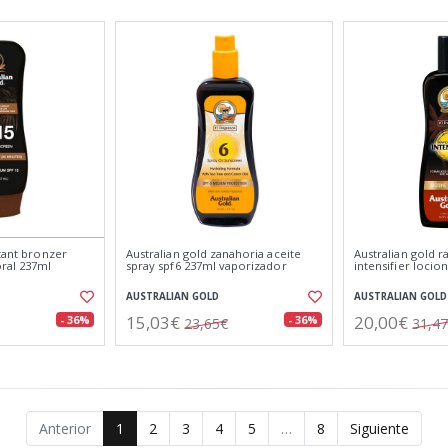
stant bronzer
Australian gold zanahoria aceite
Australian gold r
oral 237ml
spray spf6 237ml vaporizador
intensifier locio
AUSTRALIAN GOLD
AUSTRALIAN GOLD
15,03€
20,00€
- 36%
- 36%
23,65€
31,4
Anterior
1
2
3
4
5
…
8
Siguiente