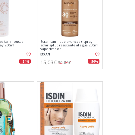
ed tan mousse
Ecran sunnique broncea+ spray
ay 200ml
solar spf30 resistente al agua 250ml
vaporizador
ECRAN
15,03€
- 54%
- 50%
30,00€