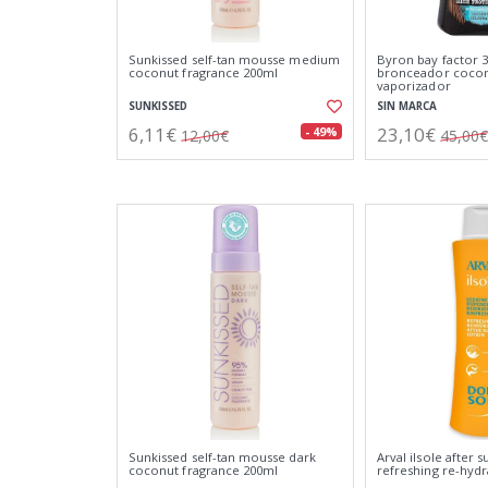
Sunkissed self-tan mousse medium
Byron bay factor 3
coconut fragrance 200ml
bronceador cocon
vaporizador
SUNKISSED
SIN MARCA
6,11€
23,10€
- 49%
12,00€
45,00€
Sunkissed self-tan mousse dark
Arval ilsole after s
coconut fragrance 200ml
refreshing re-hydr