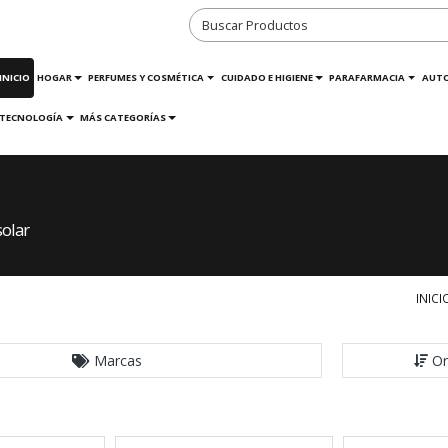
INICIO
HOGAR
PERFUMES Y COSMÉTICA
CUIDADO E HIGIENE
PARAFARMACIA
AUT
TECNOLOGÍA
MÁS CATEGORÍAS
solar
INICI
Marcas
Or