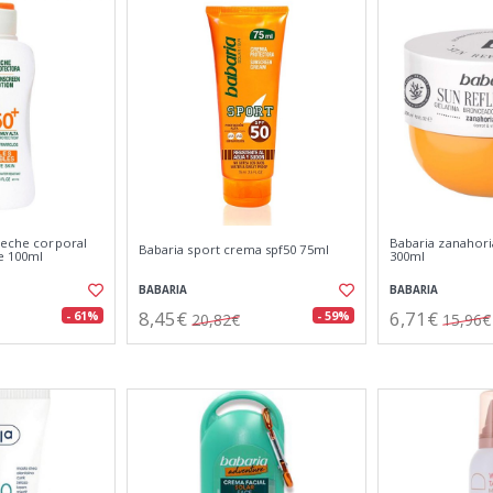
leche corporal
Babaria zanahoria
Babaria sport crema spf50 75ml
le 100ml
300ml
BABARIA
BABARIA
8,45€
6,71€
- 61%
- 59%
20,82€
15,96€