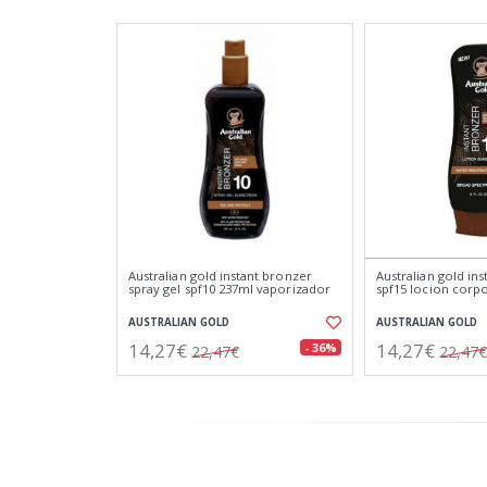
Australian gold instant bronzer
Australian gold in
spray gel spf10 237ml vaporizador
spf15 locion corp
AUSTRALIAN GOLD
AUSTRALIAN GOLD
14,27€
14,27€
- 36%
22,47€
22,47€