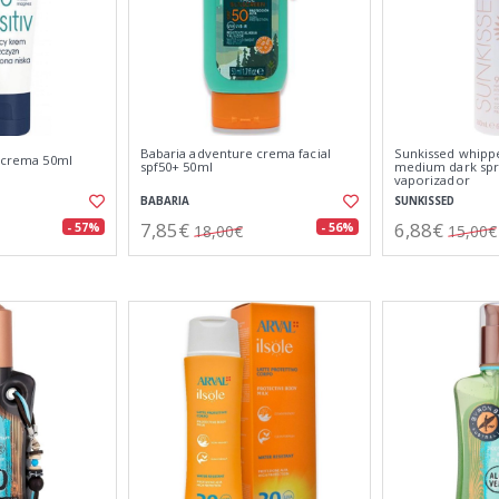
Babaria adventure crema facial
Sunkissed whipp
v crema 50ml
spf50+ 50ml
medium dark spr
vaporizador
BABARIA
SUNKISSED
7,85€
6,88€
- 57%
- 56%
18,00€
15,00€