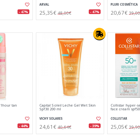
ARVAL
PLURI COSMÉTICA
25,35€
20,67€
- 47%
- 47%
48,00€
39,0
 1hour tan
Capital Soleil Leche Gel Wet Skin
Collistar hyper-s
Spf30 200 ml
face cream spf5
VICHY SOLARES
COLLISTAR
24,61€
25,05€
- 44%
- 39%
40,64€
39,9