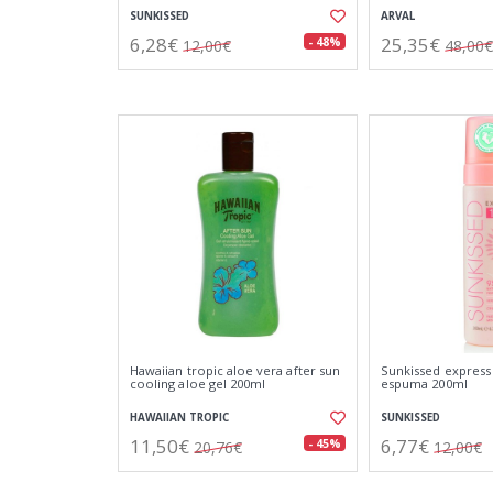
SUNKISSED
ARVAL
6,28€
25,35€
- 48%
12,00€
48,00€
Hawaiian tropic aloe vera after sun
Sunkissed express
cooling aloe gel 200ml
espuma 200ml
HAWAIIAN TROPIC
SUNKISSED
11,50€
6,77€
- 45%
20,76€
12,00€