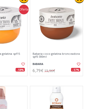
Oferta
 gelatina spf15
Babaria coco gelatina bronceadora
spf0 300ml
BABARIA
6,79€
- 58%
- 57%
15,96€