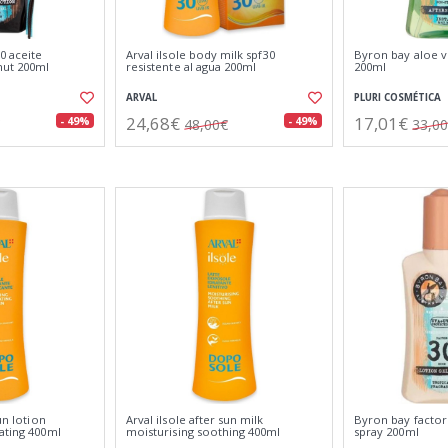
0 aceite
Arval ilsole body milk spf30
Byron bay aloe v
ut 200ml
resistente al agua 200ml
200ml
ARVAL
PLURI COSMÉTICA
24,68€
17,01€
- 49%
- 49%
48,00€
33,0
un lotion
Arval ilsole after sun milk
Byron bay factor 
ating 400ml
moisturising soothing 400ml
spray 200ml