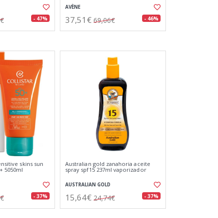
AVÈNE
37,51€
- 47%
- 46%
0€
69,06€
ensitive skins sun
Australian gold zanahoria aceite
0+ 5050ml
spray spf15 237ml vaporizador
AUSTRALIAN GOLD
15,64€
- 37%
- 37%
0€
24,74€