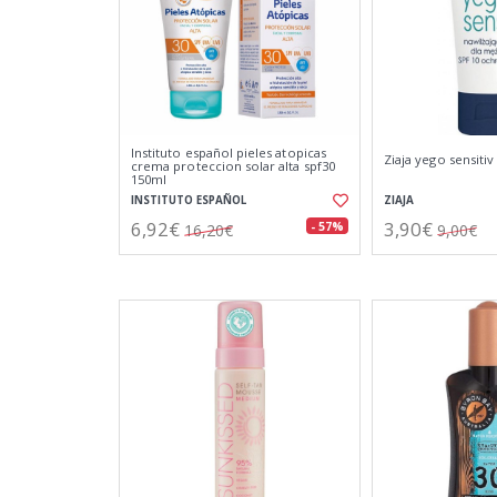
Instituto español pieles atopicas
Ziaja yego sensiti
crema proteccion solar alta spf30
150ml
INSTITUTO ESPAÑOL
ZIAJA
6,92€
3,90€
- 57%
16,20€
9,00€