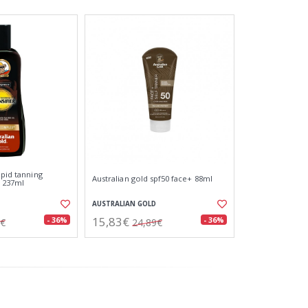
apid tanning
Australian gold spf50 face+ 88ml
n 237ml
AUSTRALIAN GOLD
15,83€
- 36%
- 36%
7€
24,89€