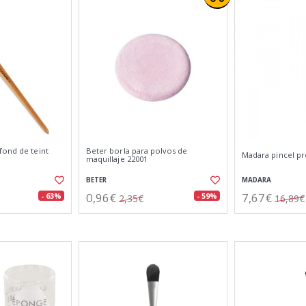
fond de teint
Beter borla para polvos de
Madara pincel pr
maquillaje 22001
BETER
MADARA
0,96€
7,67€
- 63%
- 59%
2,35€
16,89€