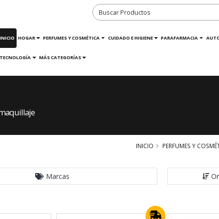
INICIO
HOGAR
PERFUMES Y COSMÉTICA
CUIDADO E HIGIENE
PARAFARMACIA
AUT
TECNOLOGÍA
MÁS CATEGORÍAS
maquillaje
INICIO
PERFUMES Y COSMÉ
Marcas
Or