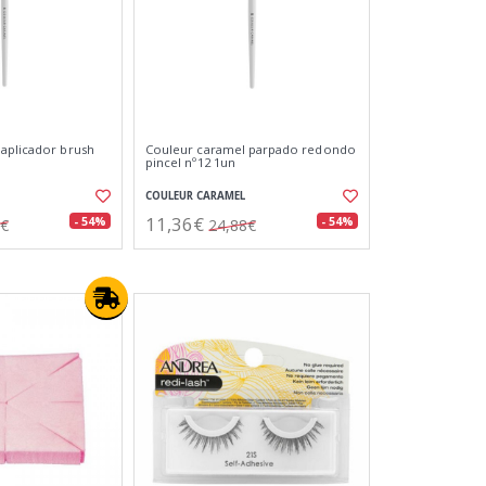
aplicador brush
Couleur caramel parpado redondo
pincel nº12 1un
COULEUR CARAMEL
11,36€
- 54%
- 54%
8€
24,88€