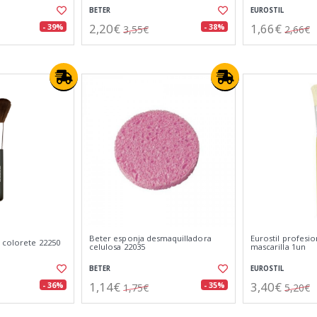
BETER
EUROSTIL
2,20€
1,66€
- 39%
- 38%
3,55€
2,66€
Beter esponja desmaquilladora
Eurostil profesio
 colorete 22250
celulosa 22035
mascarilla 1un
BETER
EUROSTIL
1,14€
3,40€
- 36%
- 35%
1,75€
5,20€