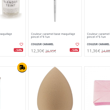
aquillaje
Couleur caramel base maquillaje
Couleur caramel 
pincel nº4 1un
pincel nº6 1un
COULEUR CARAMEL
COULEUR CARAMEL
12,30€
11,36€
- 54%
- 54%
26,95€
24,8