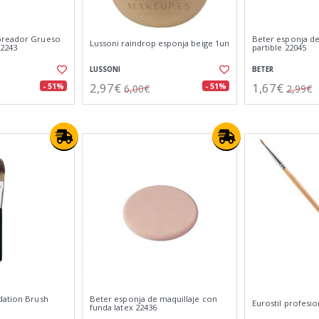
breador Grueso
Beter esponja de
Lussoni raindrop esponja beige 1un
22243
partible 22045
LUSSONI
BETER
2,97€
1,67€
- 51%
- 51%
6,00€
2,99€
dation Brush
Beter esponja de maquillaje con
Eurostil profesio
funda latex 22436