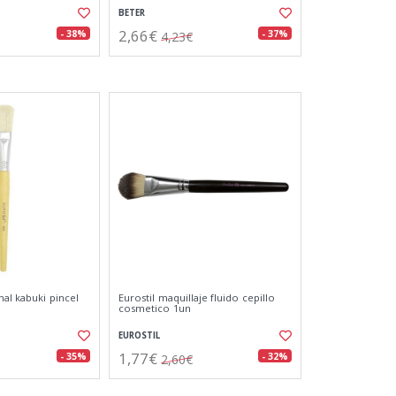
BETER
2,66€
- 38%
- 37%
4,23€
nal kabuki pincel
Eurostil maquillaje fluido cepillo
cosmetico 1un
EUROSTIL
1,77€
- 35%
- 32%
2,60€