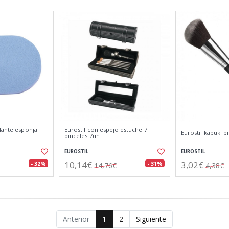
lante esponja
Eurostil con espejo estuche 7
Eurostil kabuki p
pinceles 7un
EUROSTIL
EUROSTIL
10,14€
3,02€
- 32%
- 31%
14,76€
4,38€
Anterior
1
2
Siguiente