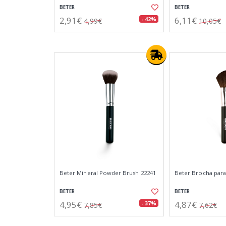
BETER
BETER
2,91€
6,11€
- 42%
4,99€
10,05€
Beter Mineral Powder Brush 22241
Beter Brocha para
BETER
BETER
4,95€
4,87€
- 37%
7,85€
7,62€