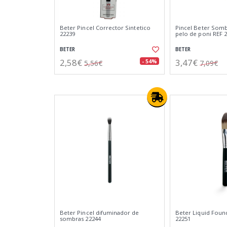
Beter Pincel Corrector Sintetico
Pincel Beter Som
22239
pelo de poni REF 
BETER
BETER
2,58€
3,47€
- 54%
5,56€
7,09€
Beter Pincel difuminador de
Beter Liquid Foun
sombras 22244
22251