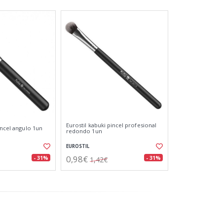
Eurostil kabuki pincel profesional
incel angulo 1un
redondo 1un
EUROSTIL
0,98€
- 31%
- 31%
1,42€