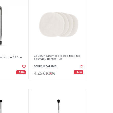
Couleur caramel bio eco toallitas
ecision nº24 1un
desmaquillantes 1un
COULEUR CARAMEL
4,25€
- 55%
- 54%
9,33€