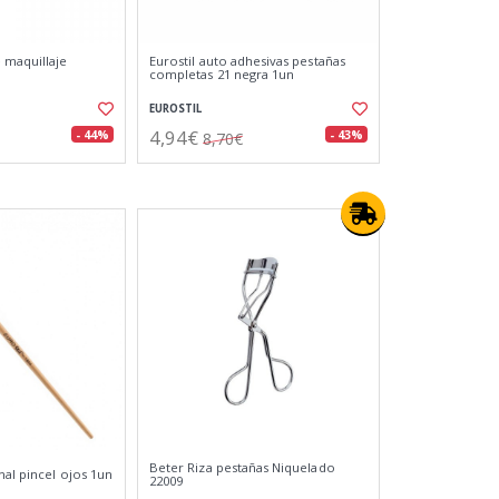
 maquillaje
Eurostil auto adhesivas pestañas
completas 21 negra 1un
EUROSTIL
4,94€
- 44%
- 43%
8,70€
Beter Riza pestañas Niquelado
nal pincel ojos 1un
22009