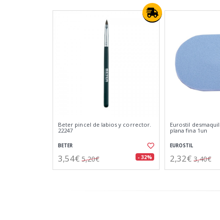
Beter pincel de labios y corrector.
Eurostil desmaquil
22247
plana fina 1un
BETER
EUROSTIL
3,54€
2,32€
- 32%
5,20€
3,40€