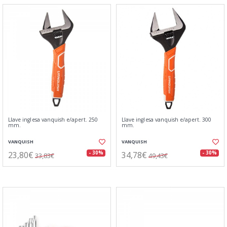
Llave inglesa vanquish e/apert. 250
Llave inglesa vanquish e/apert. 300
mm.
mm.
VANQUISH
VANQUISH
23,80€
34,78€
- 30%
- 30%
33,83€
49,43€