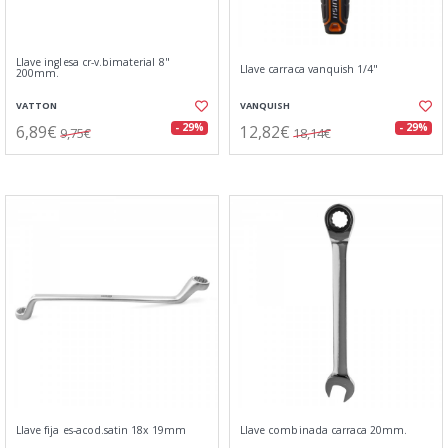
Llave inglesa cr-v.bimaterial 8"
Llave carraca vanquish 1/4"
200mm.
VATTON
VANQUISH
6,89€
12,82€
- 29%
- 29%
9,75€
18,14€
Llave fija es-acod.satin 18x 19mm
Llave combinada carraca 20mm.