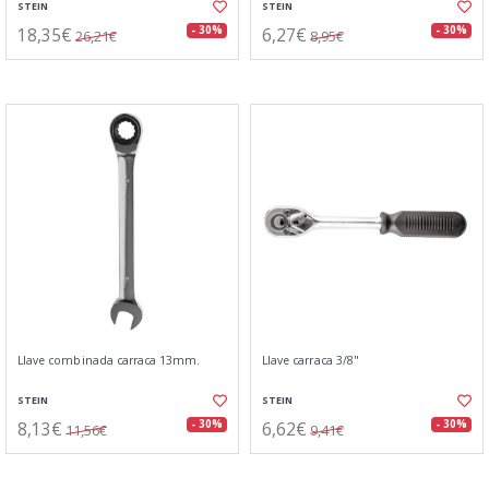
STEIN
STEIN
18,35€
6,27€
- 30%
- 30%
26,21€
8,95€
Llave combinada carraca 13mm.
Llave carraca 3/8"
STEIN
STEIN
8,13€
6,62€
- 30%
- 30%
11,56€
9,41€