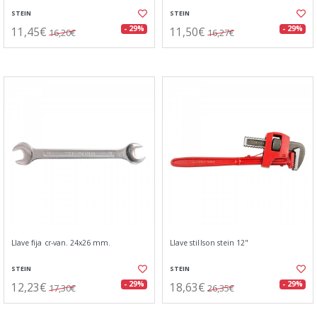
STEIN
STEIN
11,45€
11,50€
- 29%
- 29%
16,20€
16,27€
Llave fija cr-van. 24x26 mm.
Llave stillson stein 12"
STEIN
STEIN
12,23€
18,63€
- 29%
- 29%
17,30€
26,35€