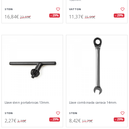
STEIN
VATTON
16,84€
11,37€
- 29%
- 29%
23,69€
15,99€
Llave stein portabrocas 13mm.
Llave combinada carraca 14mm.
STEIN
STEIN
2,27€
8,42€
- 29%
- 29%
3,18€
11,79€