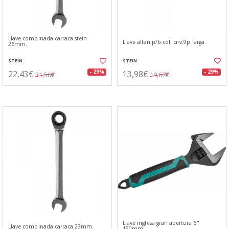
Llave combinada carraca stein
Llave allen p/b.col. cr-v.9p.larga
26mm.
STEIN
STEIN
22,43€
13,98€
- 29%
- 29%
31,56€
19,67€
Llave inglesa gran apertura 6"
Llave combinada carraca 23mm.
150mm.