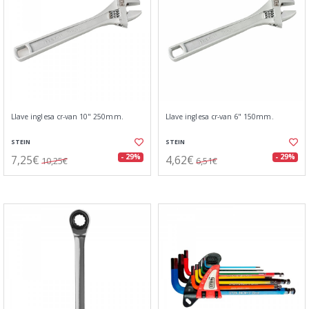
Llave inglesa cr-van 10" 250mm.
Llave inglesa cr-van 6" 150mm.
STEIN
STEIN
7,25€
4,62€
- 29%
- 29%
10,25€
6,51€