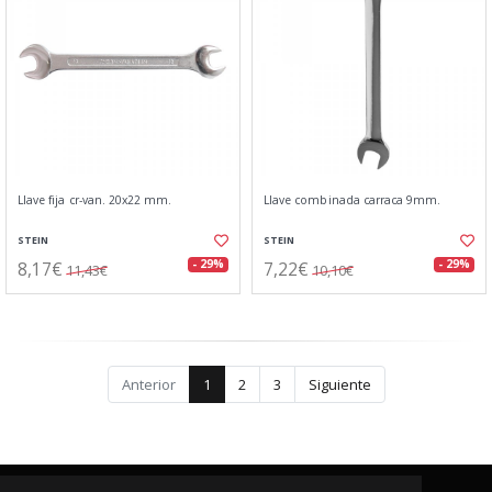
Llave fija cr-van. 20x22 mm.
Llave combinada carraca 9mm.
STEIN
STEIN
8,17€
7,22€
- 29%
- 29%
11,43€
10,10€
Anterior
1
2
3
Siguiente