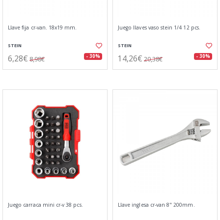
Llave fija cr-van. 18x19 mm.
Juego llaves vaso stein 1/4 12 pcs.
STEIN
STEIN
6,28€
14,26€
- 30%
- 30%
8,98€
20,38€
Juego carraca mini cr-v 38 pcs.
Llave inglesa cr-van 8" 200mm.