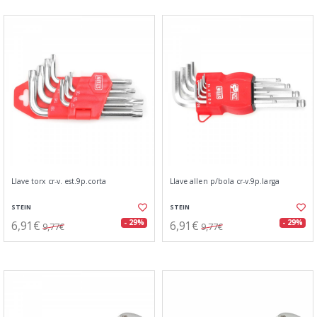
Llave torx cr-v. est.9p.corta
Llave allen p/bola cr-v.9p.larga
STEIN
STEIN
6,91€
6,91€
- 29%
- 29%
9,77€
9,77€