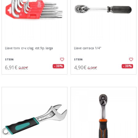
Llave torx cr-v.c/ag. est.9p.larga
Llave carraca 1/4"
STEIN
STEIN
6,91€
4,90€
- 30%
- 30%
9,82€
6,96€