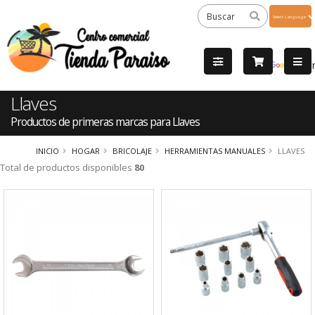
Powered
by
Tra
Llaves
Productos de primeras marcas para Llaves
INICIO
HOGAR
BRICOLAJE
HERRAMIENTAS MANUALES
LLAVES
Total de productos disponibles
80