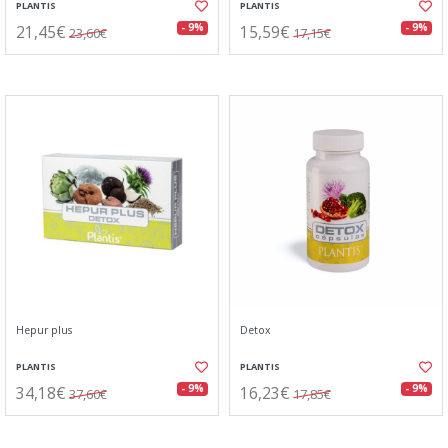
PLANTIS
PLANTIS
21,45€
15,59€
- 9%
- 9%
23,60€
17,15€
Hepur plus
Detox
PLANTIS
PLANTIS
34,18€
16,23€
- 9%
- 9%
37,60€
17,85€