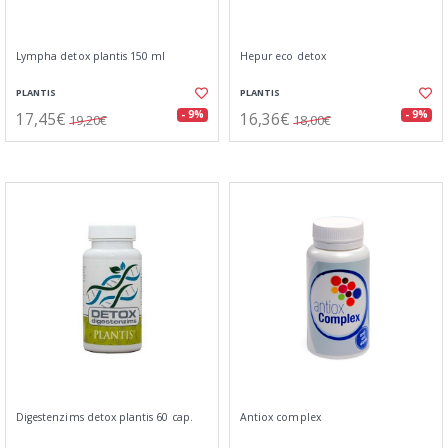
Lympha detox plantis 150 ml
Hepur eco detox
PLANTIS
PLANTIS
17,45€
16,36€
- 9%
- 9%
19,20€
18,00€
Digestenzims detox plantis 60 cap.
Antiox complex