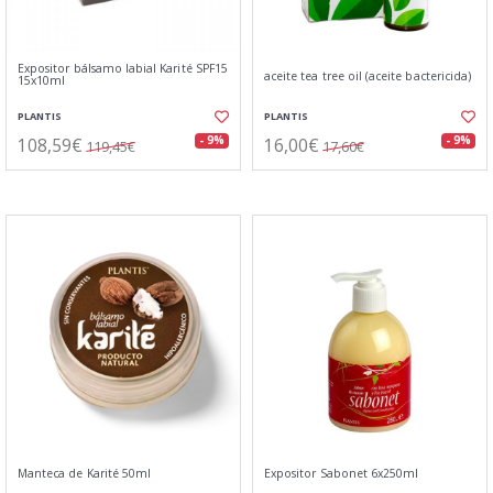
Expositor bálsamo labial Karité SPF15
aceite tea tree oil (aceite bactericida)
15x10ml
PLANTIS
PLANTIS
108,59€
16,00€
- 9%
- 9%
119,45€
17,60€
Manteca de Karité 50ml
Expositor Sabonet 6x250ml