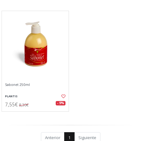
Sabonet 250ml
PLANTIS
7,55€
- 9%
8,30€
Anterior
1
Siguiente