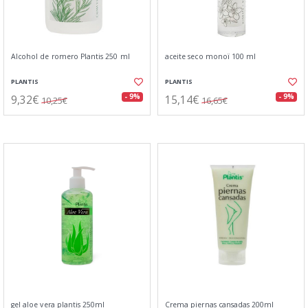
Alcohol de romero Plantis 250 ml
aceite seco monoï 100 ml
PLANTIS
PLANTIS
9,32€
15,14€
- 9%
- 9%
10,25€
16,65€
gel aloe vera plantis 250ml
Crema piernas cansadas 200ml