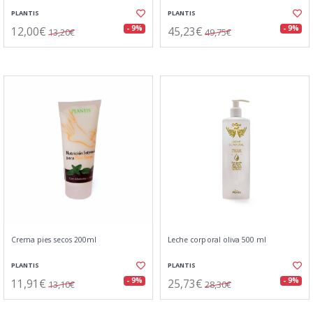
PLANTIS
PLANTIS
12,00€
45,23€
- 9%
- 9%
13,20€
49,75€
Crema pies secos 200ml
Leche corporal oliva 500 ml
PLANTIS
PLANTIS
11,91€
25,73€
- 9%
- 9%
13,10€
28,30€