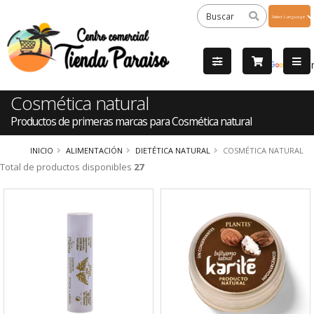
Powered
by
Tra
Cosmética natural
Productos de primeras marcas para Cosmética natural
INICIO
ALIMENTACIÓN
DIETÉTICA NATURAL
COSMÉTICA NATURAL
Total de productos disponibles
27