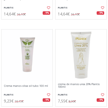
PLANTIS
PLANTIS
14,64€
14,64€
- 9%
- 9%
16,10€
16,10€
crema de manos urea 20% Plantis
Crema manos oliva oil tubo 100 ml
100ml
PLANTIS
PLANTIS
9,23€
7,55€
- 9%
- 9%
10,15€
8,30€