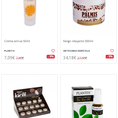
Crema arnica 50ml
Fango relajante 500ml
PLANTIS
ARTESANIA AGRÍCOLA
7,09€
34,18€
- 9%
- 9%
7,80€
37,60€