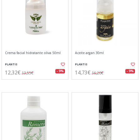
Crema facial hidratante oliva 50ml
Aceite argan 30ml
PLANTIS
PLANTIS
12,32€
14,73€
- 9%
- 9%
13,55€
16,20€