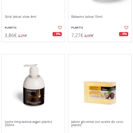
Stick labial oliva 4ml
Bálsamo labial 10ml
PLANTIS
PLANTIS
3,86€
7,27€
- 9%
- 9%
4,25€
8,00€
Leche limpiadora argan plantis
Jabón glicerina con aceite de coco
250ml
plantis