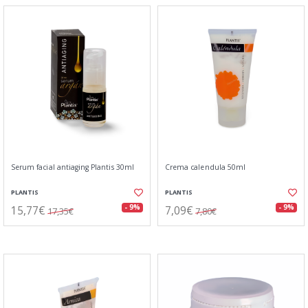
Serum facial antiaging Plantis 30ml
Crema calendula 50ml
PLANTIS
PLANTIS
15,77€
7,09€
- 9%
- 9%
17,35€
7,80€