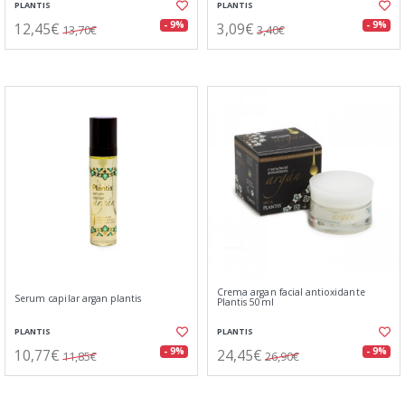
PLANTIS
PLANTIS
12,45€
3,09€
- 9%
- 9%
13,70€
3,40€
Crema argan facial antioxidante
Serum capilar argan plantis
Plantis 50ml
PLANTIS
PLANTIS
10,77€
24,45€
- 9%
- 9%
11,85€
26,90€