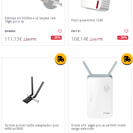
Edimax en-9320tx-e v2 tarjeta red
Fritz! powerline 1260
10gb pci-e lp
EDIMAX
FRITZ!
111,13€
168,14€
- 20%
- 20%
138,91€
210,17€
Tp-link archer tx20e adaptador pcie
D-link e15 eagle pro ai ax1500 mesh
wifi6 ax1800
range extender