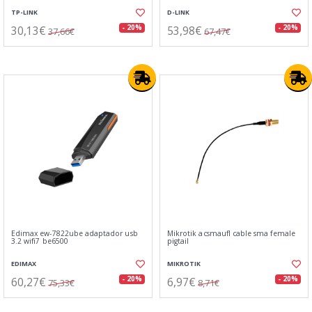
TP-LINK
D-LINK
30,13€
53,98€
- 20%
- 20%
37,66€
67,47€
Edimax ew-7822ube adaptador usb
Mikrotik acsmaufl cable sma female
3.2 wifi7 be6500
pigtail
EDIMAX
MIKROTIK
60,27€
6,97€
- 20%
- 20%
75,33€
8,71€