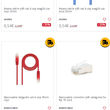
Aisens cable rj45 cat.6 utp awg26 cca
Aisens cable rj45 cat.6 utp awg26 cca
rojo 25cm
azul 25cm
AISENS
AISENS
0,54€
0,54€
- 21%
- 21%
0,68€
0,68€
Nanocable latiguillo cat.6 utp 30cm
Nanocable conector rj45 categoria 5e
rojo
ftp 10 und.
NANOCABLE
NANOCABLE