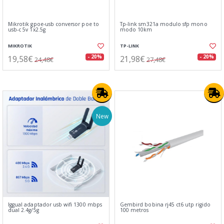
Mikrotik gpoe-usb conversor poe to
Tp-link sm321a modulo sfp mono
usb-c 5v 1x2.5g
modo 10km
MIKROTIK
TP-LINK
19,58€
21,98€
- 20%
- 20%
24,48€
27,48€
New
Iggual adaptador usb wifi 1300 mbps
Gembird bobina rj45 ct6 utp rigido
dual 2.4g/5g
100 metros