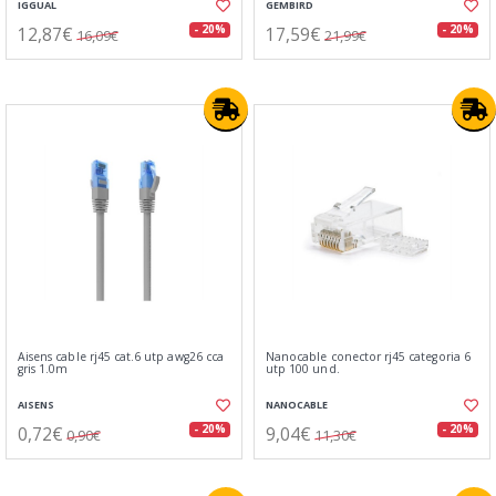
IGGUAL
GEMBIRD
12,87€
17,59€
- 20%
- 20%
16,09€
21,99€
Aisens cable rj45 cat.6 utp awg26 cca
Nanocable conector rj45 categoria 6
gris 1.0m
utp 100 und.
AISENS
NANOCABLE
0,72€
9,04€
- 20%
- 20%
0,90€
11,30€