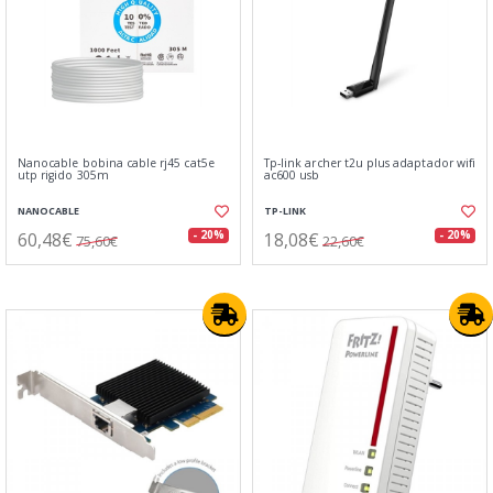
Nanocable bobina cable rj45 cat5e
Tp-link archer t2u plus adaptador wifi
utp rigido 305m
ac600 usb
NANOCABLE
TP-LINK
60,48€
18,08€
- 20%
- 20%
75,60€
22,60€