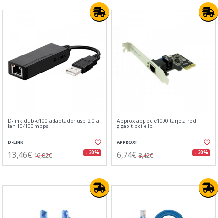
D-link dub-e100 adaptador usb 2.0 a
Approx apppcie1000 tarjeta red
lan 10/100mbps
gigabit pci-e lp
D-LINK
APPROX!
13,46€
6,74€
- 20%
- 20%
16,82€
8,42€