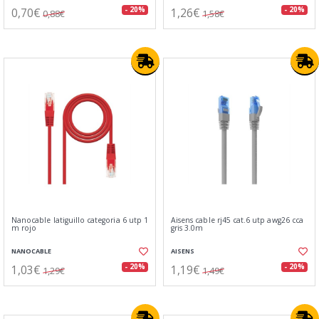
0,70€
1,26€
- 20%
- 20%
0,88€
1,58€
Nanocable latiguillo categoria 6 utp 1
Aisens cable rj45 cat.6 utp awg26 cca
m rojo
gris 3.0m
NANOCABLE
AISENS
1,03€
1,19€
- 20%
- 20%
1,29€
1,49€