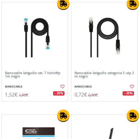
Nanocable latiguillo cat. 7 lszh/sftp
Nanocable latiguillo categoria 5 utp 2
1m negro
m negro
NANOCABLE
NANOCABLE
1,52€
0,72€
- 20%
- 20%
1,90€
0,90€