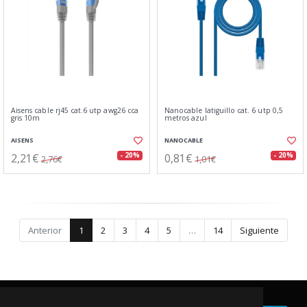
Aisens cable rj45 cat.6 utp awg26 cca
Nanocable latiguillo cat. 6 utp 0,5
gris 10m
metros azul
AISENS
NANOCABLE
2,21€
0,81€
- 20%
- 20%
2,76€
1,01€
Anterior
1
2
3
4
5
…
14
Siguiente