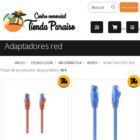
Powered
by
Tra
Adaptadores red
INICIO
TECNOLOGÍA
INFORMÁTICA
REDES
ADAPTADORES RED
Total de productos disponibles
404