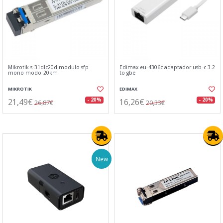
Mikrotik s-31dlc20d modulo sfp
Edimax eu-4306c adaptador usb-c 3.2
mono modo 20km
to gbe
MIKROTIK
EDIMAX
21,49€
16,26€
- 20%
- 20%
26,87€
20,33€
New