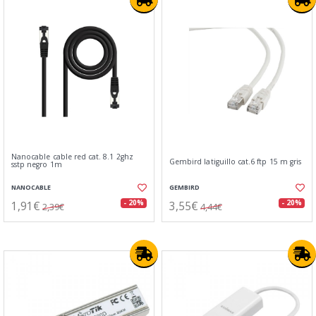
Nanocable cable red cat. 8.1 2ghz
Gembird latiguillo cat.6 ftp 15 m gris
sstp negro 1m
NANOCABLE
GEMBIRD
1,91€
3,55€
- 20%
- 20%
2,39€
4,44€