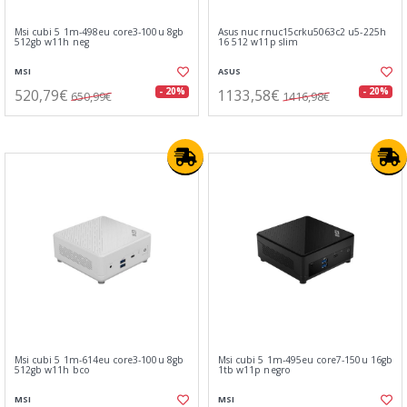
Msi cubi 5 1m-498eu core3-100u 8gb
Asus nuc rnuc15crku5063c2 u5-225h
512gb w11h neg
16 512 w11p slim
MSI
ASUS
520,79€
1133,58€
- 20%
- 20%
650,99€
1416,98€
Msi cubi 5 1m-614eu core3-100u 8gb
Msi cubi 5 1m-495eu core7-150u 16gb
512gb w11h bco
1tb w11p negro
MSI
MSI