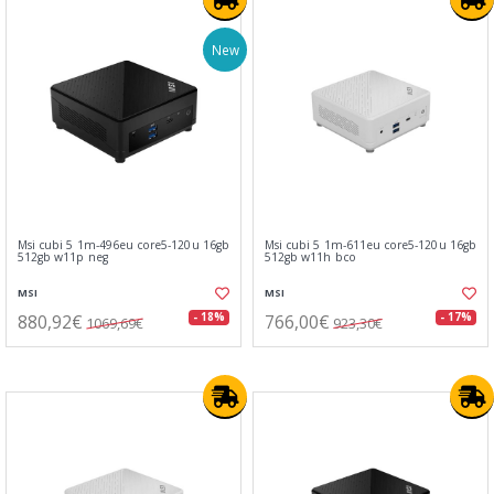
New
Msi cubi 5 1m-496eu core5-120u 16gb
Msi cubi 5 1m-611eu core5-120u 16gb
512gb w11p neg
512gb w11h bco
MSI
MSI
880,92€
766,00€
- 18%
- 17%
1069,69€
923,30€