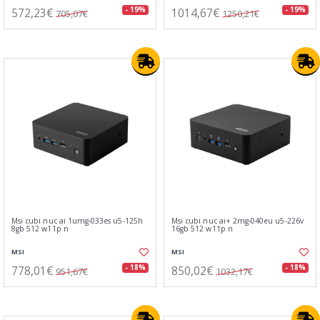
572,23€
1014,67€
- 19%
- 19%
705,07€
1250,21€
Msi cubi nuc ai 1umg-033es u5-125h
Msi cubi nuc ai+ 2mg-040eu u5-226v
8gb 512 w11p n
16gb 512 w11p n
MSI
MSI
778,01€
850,02€
- 18%
- 18%
951,67€
1032,17€