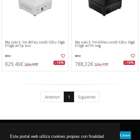
Msi cubi 5 1m-497eu core5-120u 16gb
Msi cubi 5 1m-610eu core5-120u 16gb
512gb w11p bco
512gb w11h neg
MSI
MSI
829,46€
788,32€
- 16%
- 16%
984,99€
936,13€
Anterior
1
Siguiente
Este portal web utiliza cookies propias con finalidad