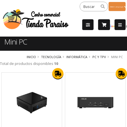
Powered
by
Tra
Mini PC
INICIO
TECNOLOGÍA
INFORMÁTICA
PC Y TPV
MINI PC
Total de productos disponibles
10